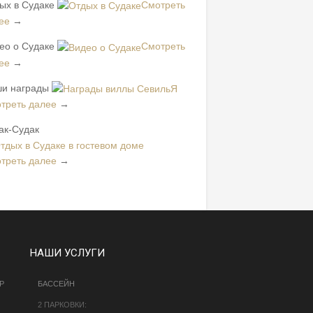
ых в Судаке
Смотреть
ее
→
ео о Судаке
Смотреть
ее
→
и награды
треть далее
→
ак-Судак
треть далее
→
НАШИ УСЛУГИ
Р
БАССЕЙН
2 ПАРКОВКИ: