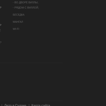
- ВО ДВОРЕ ВИЛЛЫ;
Р
- РЯДОМ С ВИЛЛОЙ;
БЕСЕДКА
МАНГАЛ
Р
WI-FI
С
"
Лето в Судаке
Карта сайта