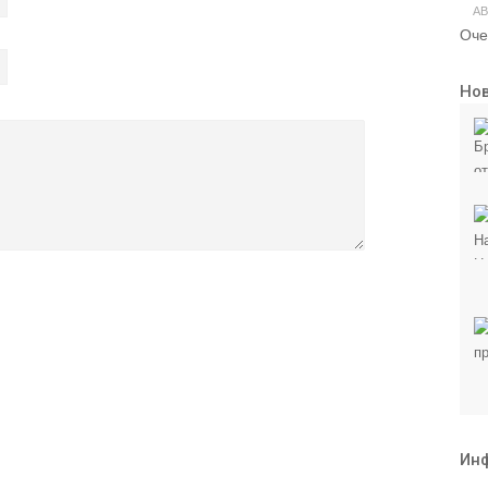
АВ
Оче
Но
Ин