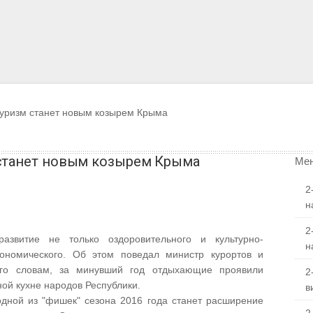
туризм станет новым козырем Крыма
станет новым козырем Крыма
Мен
2
н
2
звитие не только оздоровительного и культурно-
н
рономического. Об этом поведал министр курортов и
его словам, за минувший год отдыхающие проявили
2
ной кухне народов Республики.
в
одной из "фишек" сезона 2016 года станет расширение