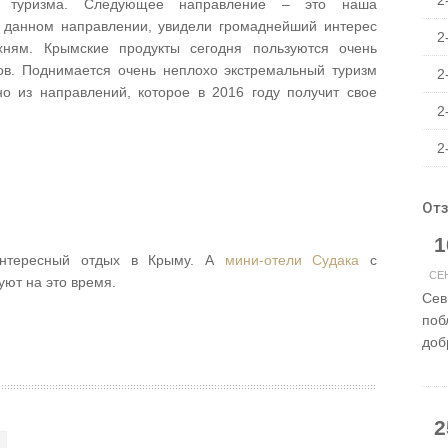
2
ого туризма. Следующее направление – это наша
в данном направлении, увидели громаднейший интерес
2
ням. Крымские продукты сегодня пользуются очень
ов. Поднимается очень неплохо экстремальный туризм
2
о из направлений, которое в 2016 году получит свое
2
2
От
1
интересный отдых в Крыму. А
мини-отели Судака
с
СЕ
уют на это время.
Сев
поб
доб
2