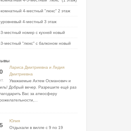
-комнатный 4-5-местный "люкс" (1 этаж)
-комнатный 4-местный "люкс" 2 этаж
-уровневый 4-местный 3 этаж
-3-местный номер с кухней новый
-3-местный "люкс" с балконом новый
зывы
Лариса Дмитриевна и Лидия
0
Дмитриевна
Уважаемые Ахтем Османович и
НТ.
иль! Добрый вечер. Разрешите ещё раз
лагодарить Вас за атмосферу
рожелательности,...
Юлия
5
Отдыхали в вилле с 9 по 19