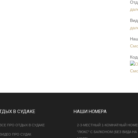
Отд
дал
Вид
дал
Наш
Смо
Код
Смо
ТДЫХ В СУДАКЕ
НАШИ НОМЕРА
ВСЕ ПРО ОТДЫХ В СУДАКЕ
2-3-МЕСТНЫЙ 1-КОМНАТНЫЙ НОМЕ
"ЛЮКС" С БАЛКОНОМ (БЕЗ ВИДА НА
ВИДЕО ПРО СУДАК