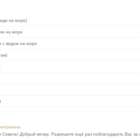
вида на море)
дом на море
м с видом на море
таж)
ж
й
митриевна
Севиль! Добрый вечер. Разрешите ещё раз поблагодарить Вас за 