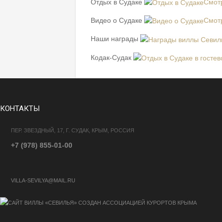
Отдых в Судаке
Смот
Видео о Судаке
Смот
Наши награды
Кодак-Судак
КОНТАКТЫ
ПЕР. ЗВЕЗДНЫЙ, 17, Г. СУДАК, КРЫМ, РОССИЯ
+7 (978) 855-01-00
VILLA-SEVILYA@MAIL.RU