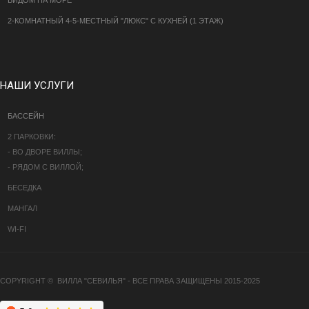
2-КОМНАТНЫЙ 4-5-МЕСТНЫЙ "ЛЮКС" С КУХНЕЙ (1 ЭТАЖ)
НАШИ УСЛУГИ
БАССЕЙН
2 ПАРКОВКИ:
- ВО ДВОРЕ ВИЛЛЫ;
- РЯДОМ С ВИЛЛОЙ;
БЕСЕДКА
МАНГАЛ
WI-FI
COPYRIGHT © ВИЛЛА "СЕВИЛЬЯ" - ВСЕ ПРАВА ЗАЩИЩЕНЫ 2015-2025