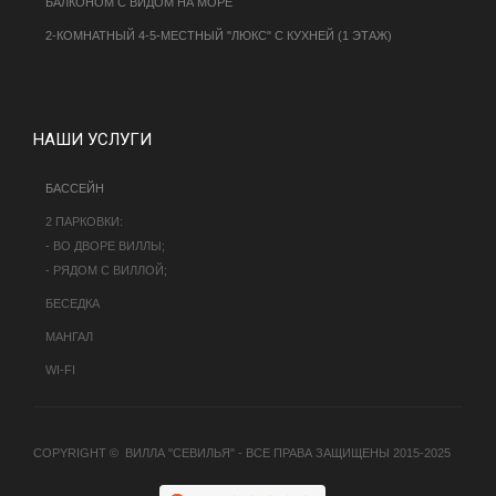
БАЛКОНОМ С ВИДОМ НА МОРЕ
2-КОМНАТНЫЙ 4-5-МЕСТНЫЙ "ЛЮКС" С КУХНЕЙ (1 ЭТАЖ)
НАШИ УСЛУГИ
БАССЕЙН
2 ПАРКОВКИ:
- ВО ДВОРЕ ВИЛЛЫ;
- РЯДОМ С ВИЛЛОЙ;
БЕСЕДКА
МАНГАЛ
WI-FI
COPYRIGHT © ВИЛЛА "СЕВИЛЬЯ" - ВСЕ ПРАВА ЗАЩИЩЕНЫ 2015-2025